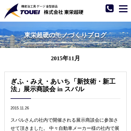
tog
nav
東栄超硬のモノづくりブログ
2015年11月
ぎふ・みえ・あいち「新技術・新工
法」展示商談会 in スバル
2015.11.26
スバルさんの社内で開催される展示商談会に参加さ
せて頂きました。 中々自動車メーカー様の社内で展