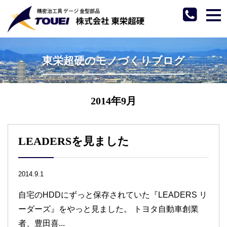
tog
nav
東栄超硬のモノづくりブログ
2014年9月
LEADERSを見ました
2014.9.1
自宅のHDDにずっと保存されていた『LEADERS リ
ーダーズ』をやっと見ました。 トヨタ自動車創業
者、豊田喜...