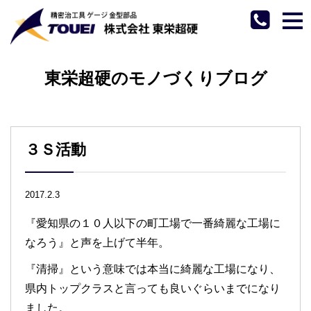
tog
nav
東栄超硬のモノづくりブログ
３Ｓ活動
2017.2.3
『愛知県の１０人以下の町工場で一番綺麗な工場に
なろう』と声を上げて半年。
『清掃』という意味では本当に綺麗な工場になり、
県内トップクラスと言っても良いぐらいまでになり
ました。