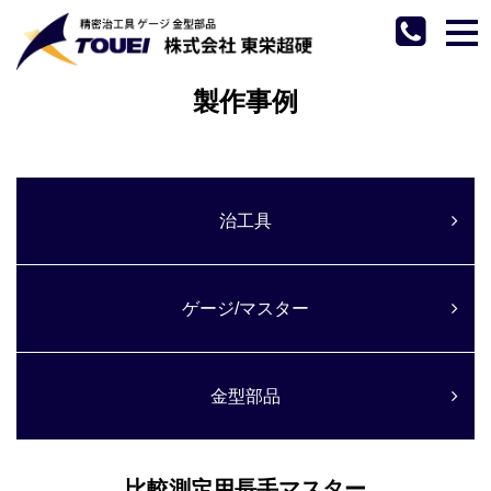
tog
nav
製作事例
治工具
ゲージ/マスター
金型部品
比較測定用長手マスター