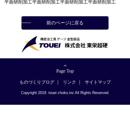
平面研削加工平面研削加工平面研削加工平面研削加工
前のページに戻る
Page Top
ものづくりブログ
リンク
サイトマップ
Copyright 2019. touei choko.inc All Rights Reserved.