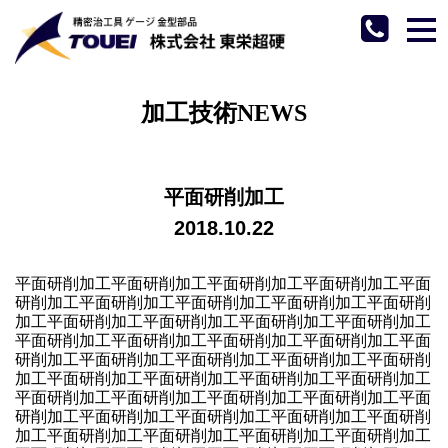
tog
nav
加工技術NEWS
平面研削加工
2018.10.22
平面研削加工平面研削加工平面研削加工平面研削加工平面
研削加工平面研削加工平面研削加工平面研削加工平面研削
加工平面研削加工平面研削加工平面研削加工平面研削加工
平面研削加工平面研削加工平面研削加工平面研削加工平面
研削加工平面研削加工平面研削加工平面研削加工平面研削
加工平面研削加工平面研削加工平面研削加工平面研削加工
平面研削加工平面研削加工平面研削加工平面研削加工平面
研削加工平面研削加工平面研削加工平面研削加工平面研削
加工平面研削加工平面研削加工平面研削加工平面研削加工